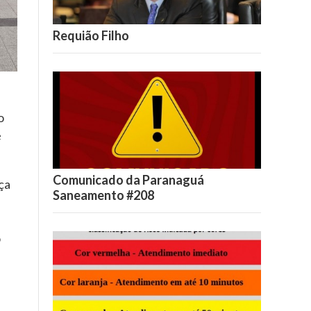
Requião Filho
o
e
Comunicado da Paranaguá
ça
Saneamento #208
o