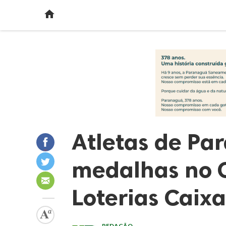

Atletas de P
medalhas no C
Loterias Caix
REDAÇÃO