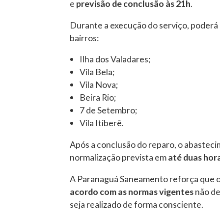
e
previsão de conclusão às 21h
.
Durante a execução do serviço, poderá
bairros:
Ilha dos Valadares;
Vila Bela;
Vila Nova;
Beira Rio;
7 de Setembro;
Vila Itiberê.
Após a conclusão do reparo, o abastec
normalização prevista em
até duas hor
A Paranaguá Saneamento reforça que 
acordo com as normas vigentes
não de
seja realizado de forma consciente.