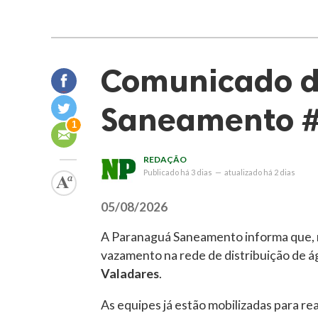
Comunicado 
Saneamento 
1
REDAÇÃO
Publicado
há 3 dias
—
atualizado
há 2 dias
05/08/2026
A Paranaguá Saneamento informa que,
vazamento na rede de distribuição de á
Valadares
.
As equipes já estão mobilizadas para re