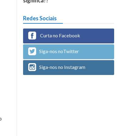
significa??
Redes Sociais
Curta no Facebook
Siga-nos noTwitter
Siga-nos no Instagram
o