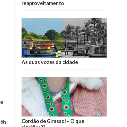
reaproveitamento
As duas vozes da cidade
os
Cordão de Girassol – O que
16h