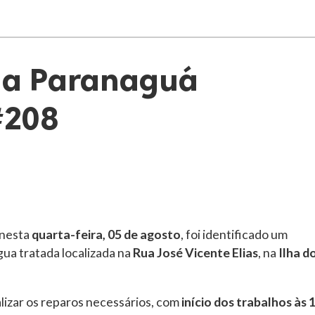
da Paranaguá
#208
 nesta
quarta-feira, 05 de agosto
, foi identificado um
gua tratada localizada na
Rua José Vicente Elias
, na
Ilha d
alizar os reparos necessários, com
início dos trabalhos às 